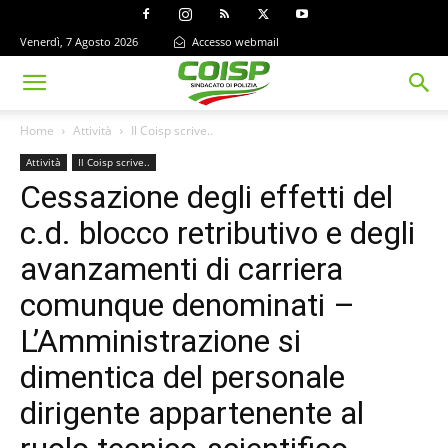
Venerdì, 7 Agosto 2026
Accesso webmail
Home
Attività
Il Coisp scrive..
Attività
Il Coisp scrive..
Cessazione degli effetti del
c.d. blocco retributivo e degli
avanzamenti di carriera
comunque denominati –
L’Amministrazione si
dimentica del personale
dirigente appartenente al