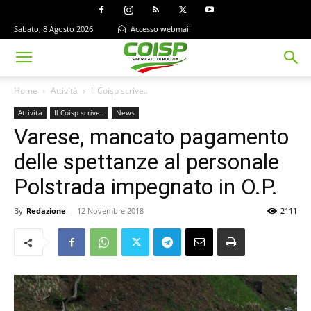
Sabato, 8 Agosto 2026
Accesso webmail
Home
Attività
Il Coisp scrive..
Attività
Il Coisp scrive..
News
Varese, mancato pagamento
delle spettanze al personale
Polstrada impegnato in O.P.
By
Redazione
-
12 Novembre 2018
2111