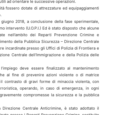
utili ad orientare le successive operazioni.
nità fossero dotate di attrezzature ed equipaggiamenti
.
 giugno 2018, a conclusione della fase sperimentale,
rimo intervento (U.O.P.I.) Ed è stato disposto che alcune
nate nell’ambito dei Reparti Prevenzione Crimine e
timento della Pubblica Sicurezza – Direzione Centrale
re incardinate presso gli Uffici di Polizia di Frontiera e
zione Centrale dell’Immigrazione e della Polizia delle
 l’impiego deve essere finalizzato al mantenimento
che al fine di prevenire azioni violente o di matrice
il contrasto di gravi forme di minaccia violenta, con
erroristica, operando, in caso di emergenza, in ogni
 gravemente compromesse la sicurezza e la pubblica
 Direzione Centrale Anticrimine, è stato adottato il
inate presso i Reparti Prevenzione Crimine, sostituito