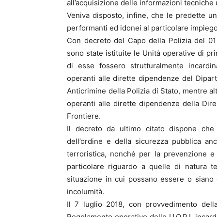
all’acquisizione delle informazioni tecniche 
Veniva disposto, infine, che le predette u
performanti ed idonei al particolare impiego
Con decreto del Capo della Polizia del 01
sono state istituite le Unità operative di p
di esse fossero strutturalmente incardi
operanti alle dirette dipendenze del Dipar
Anticrimine della Polizia di Stato, mentre alt
operanti alle dirette dipendenze della Dire
Frontiere.
Il decreto da ultimo citato dispone che
dell’ordine e della sicurezza pubblica an
terroristica, nonché per la prevenzione e 
particolare riguardo a quelle di natura t
situazione in cui possano essere o siano
incolumità.
Il 7 luglio 2018, con provvedimento della
Regolamento operativo delle U.O.P.I. incard