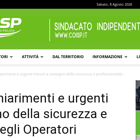
Sabato, 8 Agosto 2026
TORI
ATTIVITÀ
DAL TERRITORIO
INFORMAZIONE
L
COISP
iarimenti e urgenti misure a sostegno della sicurezza e professionalità...
hiarimenti e urgenti
o della sicurezza e
egli Operatori