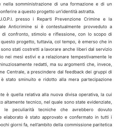
e nella somministrazione di una formazione e di un
ferire a questo progetto un’identità astratta.
.O.P.I. presso i Reparti Prevenzione Crimine e la
rale Anticrimine si è contestualmente provveduto a
 di confronto, stimolo e riflessione, con lo scopo di
 di questo progetto, tuttavia, col tempo, è emerso che in
sono stati costretti a lavorare anche liberi dal servizio
io nei mesi estivi e a relazionare tempestivamente le
 minuziosamente redatti, ma su argomenti che, invece,
zione Centrale, a prescindere dal feedback dei gruppi di
 è stato sminuito e ridotto alla mera partecipazione
e è quella relativa alla nuova divisa operativa, la cui
o altamente tecnico, nel quale sono state evidenziate,
tte le peculiarità tecniche che avrebbero dovuto
e elaborato è stato approvato e confermato in tutti i
ochi giorni fa, nell’ambito della commissione paritetica