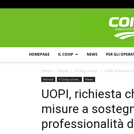
HOMEPAGE
IL COISP
NEWS
PER GLI OPERA
Home
Attività
Il Coisp scrive..
UOPI, richiesta ch
Attività
Il Coisp scrive..
News
UOPI, richiesta c
misure a sostegn
professionalità d