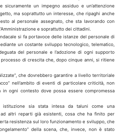
pone sicuramente un impegno assiduo e un’attenzione
ogetto, ma soprattutto un interesse, che ripaghi anche
hiesto al personale assegnato, che sta lavorando con
l’Amministrazione e soprattutto dei cittadini.
ndacale si fa portavoce delle istanze del personale di
 mediante un costante sviluppo tecnologico, telematico,
deguata del personale e l’adozione di ogni supporto
processo di crescita che, dopo cinque anni, si ritiene
izzate”, che dovrebbero garantire a livello territoriale
co” nell’ambito di eventi di particolare criticità, non
 ma in ogni contesto dove possa essere compromessa
 istituzione sia stata intesa da taluni come una
d altri reparti già esistenti, cosa che ha finito per
certa resistenza sul loro funzionamento e sviluppo, che
congelamento” della scena, che, invece, non è stato