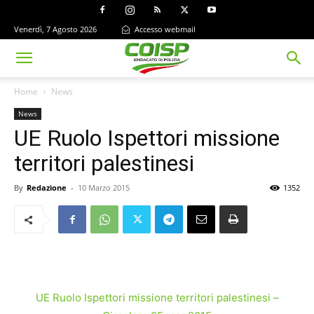
Venerdì, 7 Agosto 2026
Accesso webmail
Home
News
News
UE Ruolo Ispettori missione
territori palestinesi
By
Redazione
-
10 Marzo 2015
1352
UE Ruolo Ispettori missione territori palestinesi –