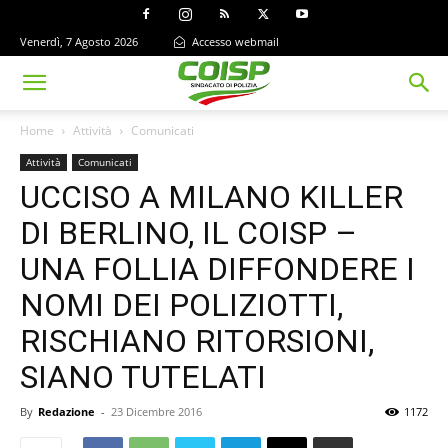
Venerdì, 7 Agosto 2026
Accesso webmail
Home
Attività
Comunicati
Attività
Comunicati
UCCISO A MILANO KILLER
DI BERLINO, IL COISP –
UNA FOLLIA DIFFONDERE I
NOMI DEI POLIZIOTTI,
RISCHIANO RITORSIONI,
SIANO TUTELATI
By
Redazione
-
23 Dicembre 2016
1172