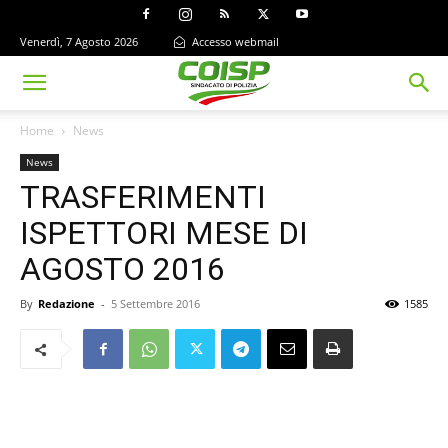
Venerdì, 7 Agosto 2026
Accesso webmail
Home
News
News
TRASFERIMENTI
ISPETTORI MESE DI
AGOSTO 2016
By
Redazione
-
5 Settembre 2016
1585