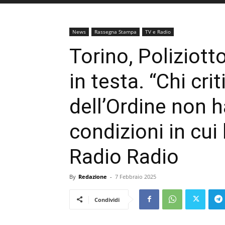
News
Rassegna Stampa
TV e Radio
Torino, Poliziott
in testa. “Chi cri
dell’Ordine non h
condizioni in cui 
Radio Radio
By
Redazione
-
7 Febbraio 2025
Condividi