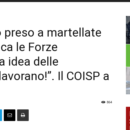
o preso a martellate
tica le Forze
a idea delle
lavorano!”. Il COISP a
864