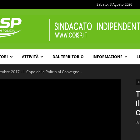
Sabato, 8 Agosto 2026
TORI
ATTIVITÀ
DAL TERRITORIO
INFORMAZIONE
L
COISP
tobre 2017 – Il Capo della Polizia al Convegno...
T
T
I
C
By