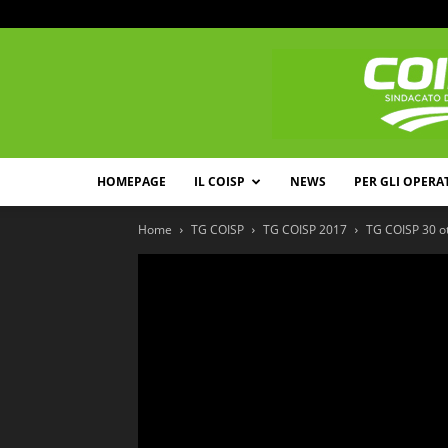
HOMEPAGE
IL COISP
NEWS
PER GLI OPERA
Home
TG COISP
TG COISP 2017
TG COISP 30 ot