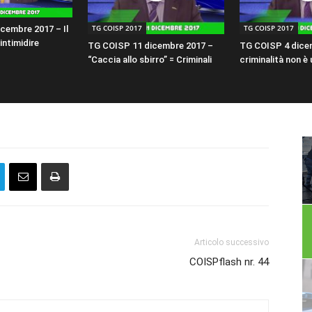
TG COISP 2017
TG COISP 2017
cembre 2017 – Il
intimidire
TG COISP 11 dicembre 2017 –
TG COISP 4 dice
“Caccia allo sbirro” = Criminali
criminalità non è
Articolo successivo
COISPflash nr. 44