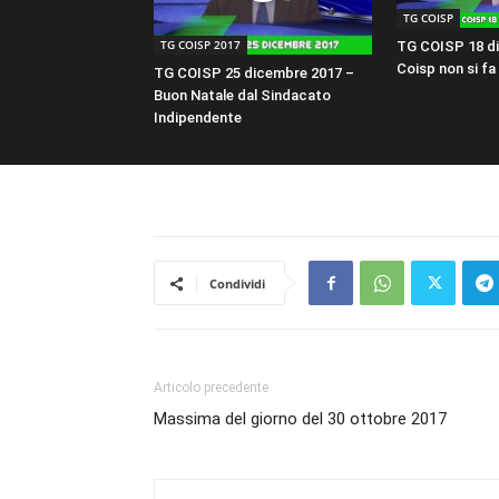
TG COISP
TG COISP 2017
TG COISP 18 di
Coisp non si fa 
TG COISP 25 dicembre 2017 –
Buon Natale dal Sindacato
Indipendente
Condividi
Articolo precedente
Massima del giorno del 30 ottobre 2017