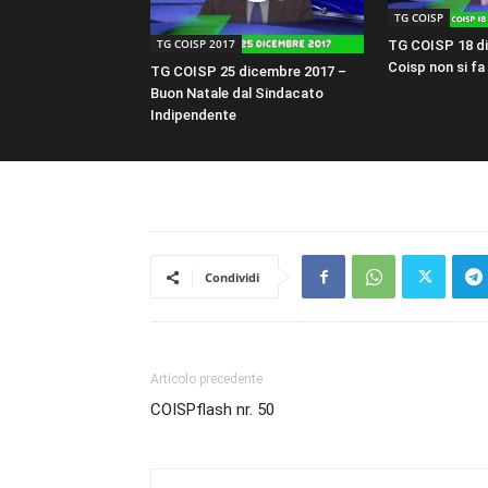
TG COISP
TG COISP 2017
TG COISP 18 di
Coisp non si fa 
TG COISP 25 dicembre 2017 –
Buon Natale dal Sindacato
Indipendente
Condividi
Articolo precedente
COISPflash nr. 50