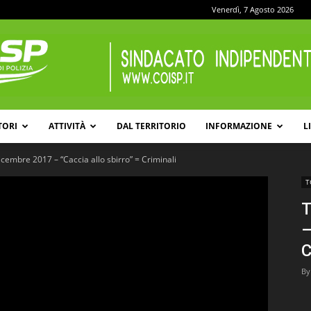
Venerdì, 7 Agosto 2026
TORI
ATTIVITÀ
DAL TERRITORIO
INFORMAZIONE
L
COISP
cembre 2017 – “Caccia allo sbirro” = Criminali
T
T
–
C
By