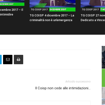
TG COISP 2017
TG COISP 2017
cembre 2017 – Il
intimidire
TG COISP 4 dicembre 2017 – La
TG COISP 27 nov
criminalità non è un’emergenza
Dedicato a Vince
Articolo successivo
Il Coisp non cede alle intimidazioni…