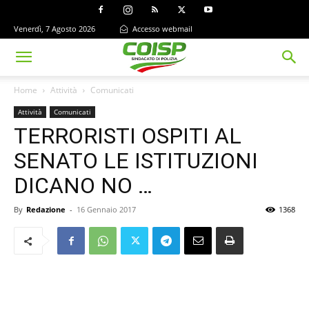
Venerdì, 7 Agosto 2026
Accesso webmail
Home
Attività
Comunicati
Attività
Comunicati
TERRORISTI OSPITI AL
SENATO LE ISTITUZIONI
DICANO NO …
By
Redazione
-
16 Gennaio 2017
1368