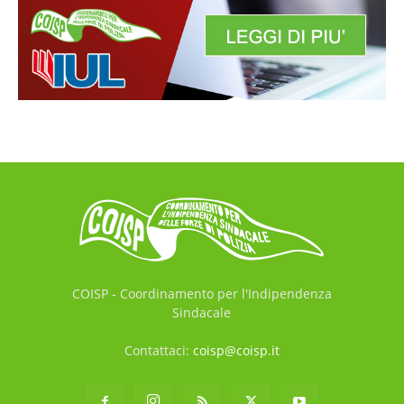
COISP - Coordinamento per l'Indipendenza
Sindacale
Contattaci:
coisp@coisp.it