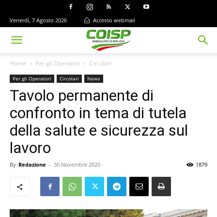
Venerdì, 7 Agosto 2026
Accesso webmail
Home
Per gli Operatori
Circolari
Per gli Operatori
Circolari
News
Tavolo permanente di
confronto in tema di tutela
della salute e sicurezza sul
lavoro
By
Redazione
-
30 Novembre 2020
1879