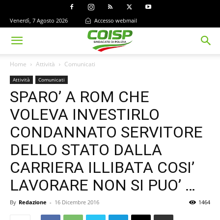
Venerdì, 7 Agosto 2026
Accesso webmail
Home
Attività
Comunicati
Attività
Comunicati
SPARO’ A ROM CHE
VOLEVA INVESTIRLO
CONDANNATO SERVITORE
DELLO STATO DALLA
CARRIERA ILLIBATA COSI’
LAVORARE NON SI PUO’ …
By
Redazione
-
16 Dicembre 2016
1464