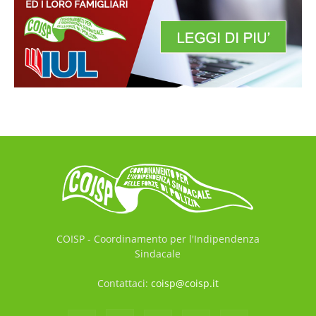
COISP - Coordinamento per l'Indipendenza
Sindacale
Contattaci:
coisp@coisp.it