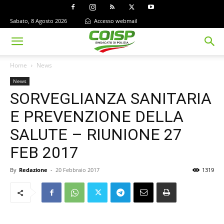
Sabato, 8 Agosto 2026
Accesso webmail
Home
News
News
SORVEGLIANZA SANITARIA
E PREVENZIONE DELLA
SALUTE – RIUNIONE 27
FEB 2017
By
Redazione
-
20 Febbraio 2017
1319