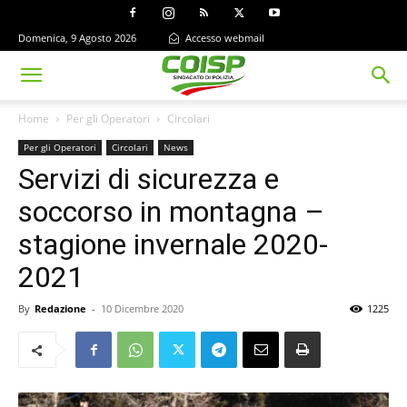
Domenica, 9 Agosto 2026
Accesso webmail
Home
Per gli Operatori
Circolari
Per gli Operatori
Circolari
News
Servizi di sicurezza e
soccorso in montagna –
stagione invernale 2020-
2021
By
Redazione
-
10 Dicembre 2020
1225