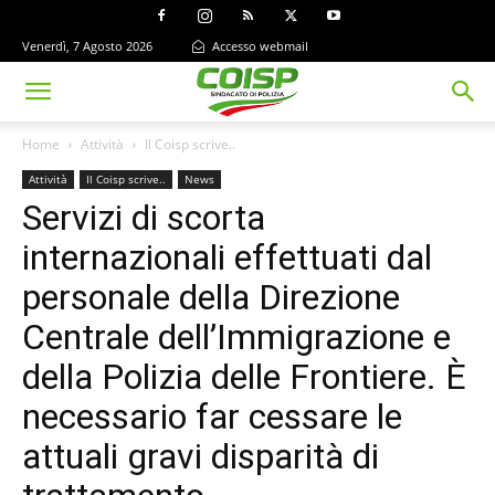
Venerdì, 7 Agosto 2026
Accesso webmail
Home
Attività
Il Coisp scrive..
Attività
Il Coisp scrive..
News
Servizi di scorta
internazionali effettuati dal
personale della Direzione
Centrale dell’Immigrazione e
della Polizia delle Frontiere. È
necessario far cessare le
attuali gravi disparità di