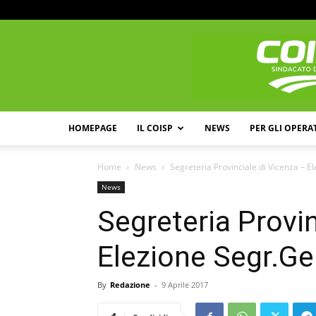
HOMEPAGE
IL COISP
NEWS
PER GLI OPERA
Home
News
Segreteria Provinciale di Vicenza – 
News
Segreteria Provin
Elezione Segr.Ge
By
Redazione
-
9 Aprile 2017