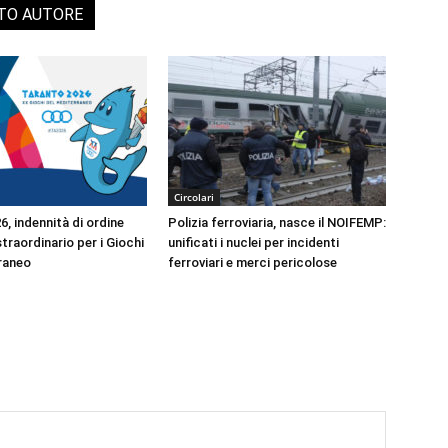
STO AUTORE
Circolari
, indennità di ordine
Polizia ferroviaria, nasce il NOIFEMP:
traordinario per i Giochi
unificati i nuclei per incidenti
raneo
ferroviari e merci pericolose