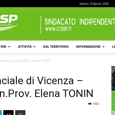
Sabato, 8 Agosto 2026
TORI
ATTIVITÀ
DAL TERRITORIO
INFORMAZIONE
L
COISP
Elezione Segr.Gen.Prov. Elena TONIN
ciale di Vicenza –
n.Prov. Elena TONIN
1532