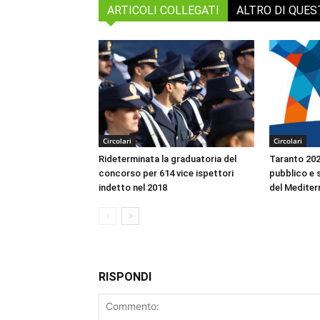
ARTICOLI COLLEGATI
ALTRO DI QUE
Circolari
Circolari
Rideterminata la graduatoria del
Taranto 2026
concorso per 614 vice ispettori
pubblico e s
indetto nel 2018
del Mediter
RISPONDI