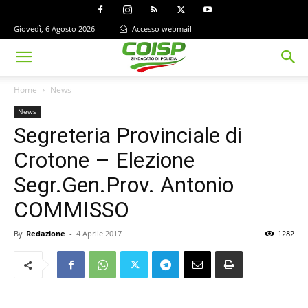
Giovedì, 6 Agosto 2026
Accesso webmail
Home
News
News
Segreteria Provinciale di
Crotone – Elezione
Segr.Gen.Prov. Antonio
COMMISSO
By
Redazione
-
4 Aprile 2017
1282