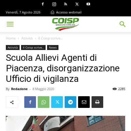
Venerdì, 7 Agosto 2026
Accesso webmail
Home
Attività
Il Coisp scrive..
Attività
Il Coisp scrive..
News
Scuola Allievi Agenti di
Piacenza, disorganizzazione
Ufficio di vigilanza
By
Redazione
-
8 Maggio 2020
2285