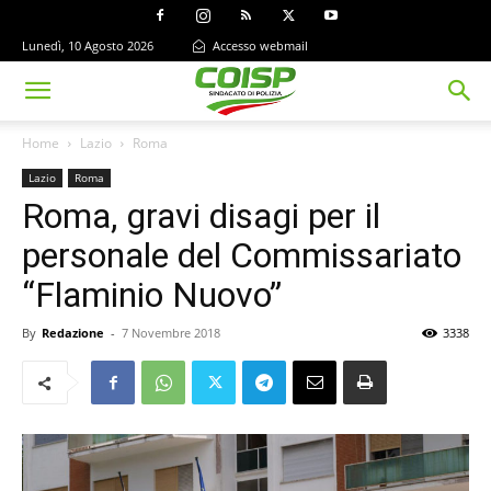
Lunedì, 10 Agosto 2026
Accesso webmail
Home
Lazio
Roma
Lazio
Roma
Roma, gravi disagi per il
personale del Commissariato
“Flaminio Nuovo”
By
Redazione
-
7 Novembre 2018
3338