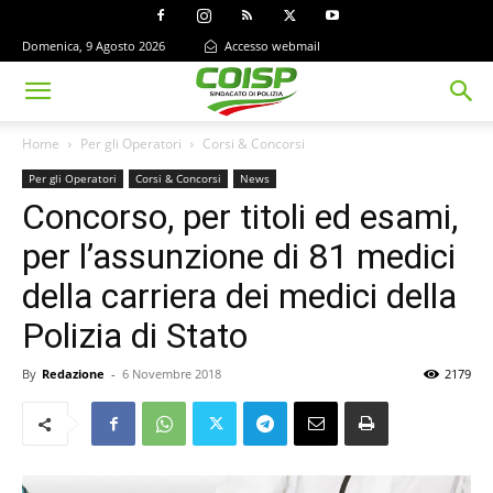
Domenica, 9 Agosto 2026
Accesso webmail
Home
Per gli Operatori
Corsi & Concorsi
Per gli Operatori
Corsi & Concorsi
News
Concorso, per titoli ed esami,
per l’assunzione di 81 medici
della carriera dei medici della
Polizia di Stato
By
Redazione
-
6 Novembre 2018
2179