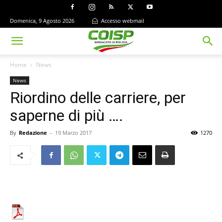
Domenica, 9 Agosto 2026
Accesso webmail
Home
News
News
Riordino delle carriere, per
saperne di più ….
By
Redazione
-
19 Marzo 2017
1270