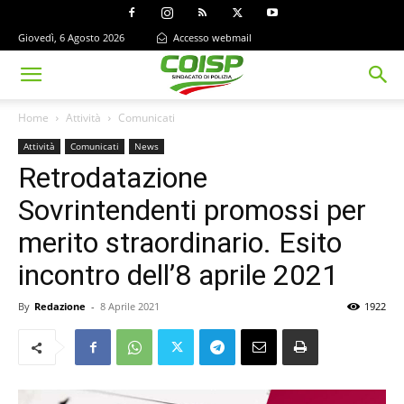
Giovedì, 6 Agosto 2026
Accesso webmail
Home
Attività
Comunicati
Attività
Comunicati
News
Retrodatazione
Sovrintendenti promossi per
merito straordinario. Esito
incontro dell’8 aprile 2021
By
Redazione
-
8 Aprile 2021
1922