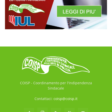
COISP - Coordinamento per l'Indipendenza
Sindacale
Contattaci:
coisp@coisp.it