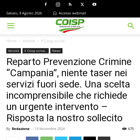
Sabato, 8 Agosto 2026
Accesso webmail
Home
Attività
Il Coisp scrive..
Attività
Il Coisp scrive..
News
Reparto Prevenzione Crimine
“Campania”, niente taser nei
servizi fuori sede. Una scelta
incomprensibile che richiede
un urgente intervento –
Risposta la nostro sollecito
By
Redazione
-
13 Novembre 2024
675