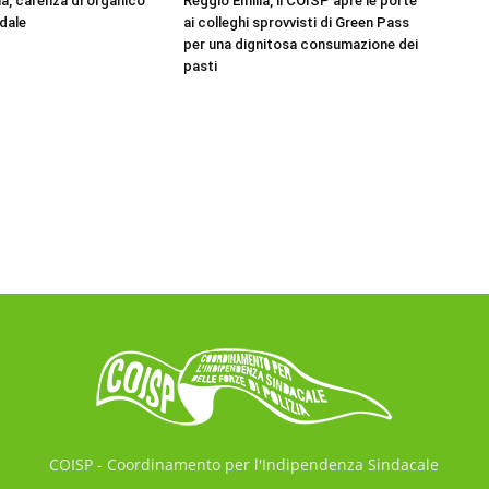
ia, carenza di organico
Reggio Emilia, il COISP apre le porte
adale
ai colleghi sprovvisti di Green Pass
per una dignitosa consumazione dei
pasti
COISP - Coordinamento per l'Indipendenza Sindacale