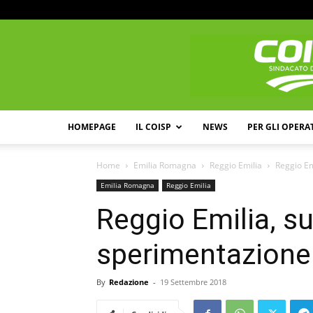
HOMEPAGE
IL COISP
NEWS
PER GLI OPERA
Home
Emilia Romagna
Reggio Emilia
Reggio Em
Emilia Romagna
Reggio Emilia
Reggio Emilia, s
sperimentazione 
By
Redazione
-
19 Settembre 2018