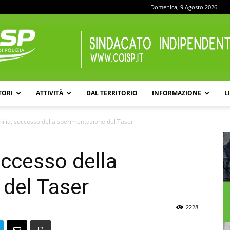
Domenica, 9 Agosto 2026
TORI
ATTIVITÀ
DAL TERRITORIO
INFORMAZIONE
L
COISP
ilia, successo della sperimentazione del Taser
uccesso della
del Taser
2228