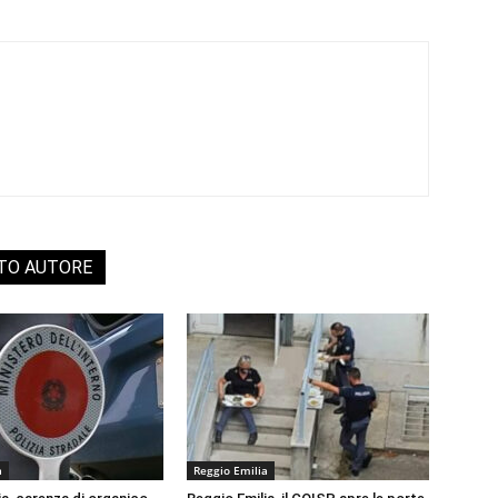
STO AUTORE
a
Reggio Emilia