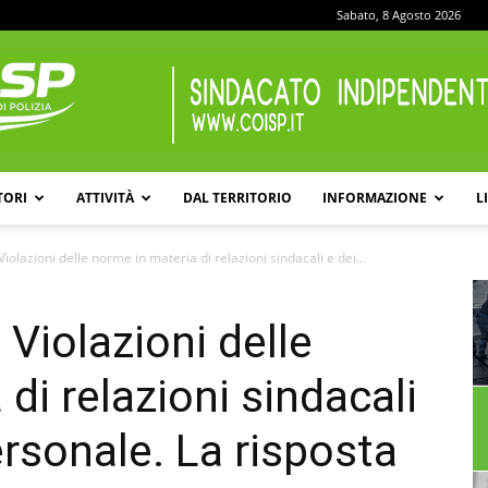
Sabato, 8 Agosto 2026
TORI
ATTIVITÀ
DAL TERRITORIO
INFORMAZIONE
L
COISP
Violazioni delle norme in materia di relazioni sindacali e dei...
 Violazioni delle
di relazioni sindacali
personale. La risposta