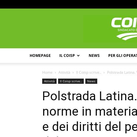
HOMEPAGE
IL COISP
NEWS
PER GLI OPERA
Home
Attività
Il Coisp scrive..
Polstrada Latina. 
Attività
Il Coisp scrive..
News
Polstrada Latina.
norme in materia 
e dei diritti del 