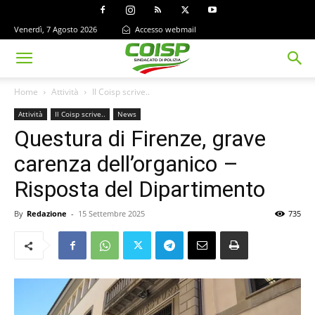
Venerdì, 7 Agosto 2026
Accesso webmail
Home
Attività
Il Coisp scrive..
Attività
Il Coisp scrive..
News
Questura di Firenze, grave
carenza dell’organico –
Risposta del Dipartimento
By
Redazione
-
15 Settembre 2025
735