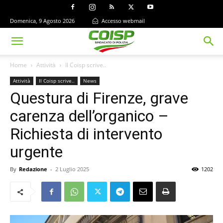
Domenica, 9 Agosto 2026
Accesso webmail
Home
Attività
Il Coisp scrive..
Attività
Il Coisp scrive..
News
Questura di Firenze, grave
carenza dell’organico –
Richiesta di intervento
urgente
By
Redazione
-
2 Luglio 2025
1202