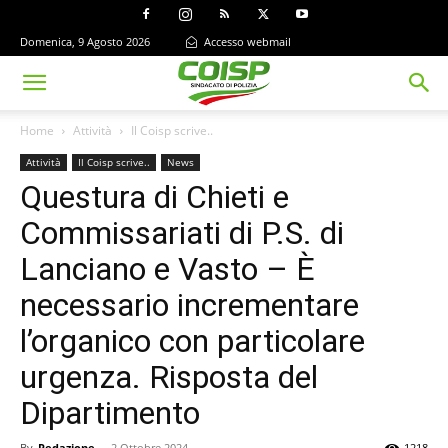
Domenica, 9 Agosto 2026
Accesso webmail
Home
Attività
Il Coisp scrive..
Attività
Il Coisp scrive..
News
Questura di Chieti e
Commissariati di P.S. di
Lanciano e Vasto – È
necessario incrementare
l’organico con particolare
urgenza. Risposta del
Dipartimento
By
Redazione
-
2 Ottobre 2024
1218