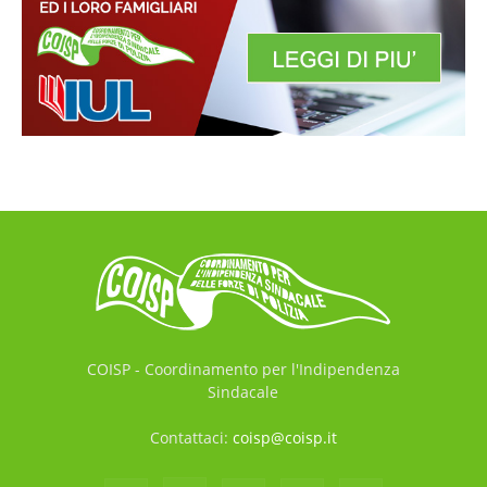
COISP - Coordinamento per l'Indipendenza
Sindacale
Contattaci:
coisp@coisp.it