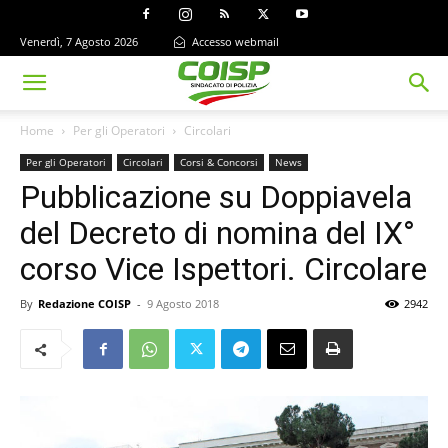
Venerdì, 7 Agosto 2026
Accesso webmail
Home
Per gli Operatori
Circolari
Per gli Operatori
Circolari
Corsi & Concorsi
News
Pubblicazione su Doppiavela
del Decreto di nomina del IX°
corso Vice Ispettori. Circolare
By
Redazione COISP
-
9 Agosto 2018
2942