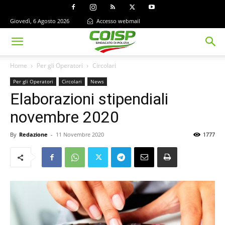
Giovedì, 6 Agosto 2026
Accesso webmail
Home
Per gli Operatori
Circolari
Per gli Operatori
Circolari
News
Elaborazioni stipendiali
novembre 2020
By
Redazione
-
11 Novembre 2020
1777