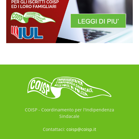
COISP - Coordinamento per l'Indipendenza
Sindacale
Contattaci:
coisp@coisp.it