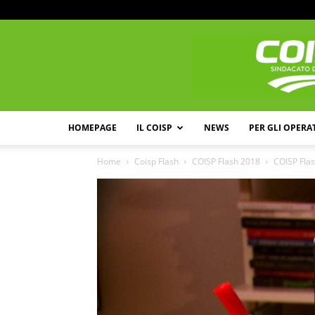
HOMEPAGE
IL COISP
NEWS
PER GLI OPERA
Home
Coisp Flash
COISP Flash 2018
COISP Flas