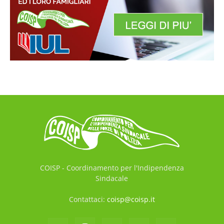
COISP - Coordinamento per l'Indipendenza
Sindacale
Contattaci:
coisp@coisp.it