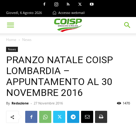
Giovedì, 6 Agosto 2026
Accesso webmail
Home
News
News
PRANZO NATALE COISP
LOMBARDIA –
APPUNTAMENTO AL 30
NOVEMBRE 2016
By
Redazione
-
27 Novembre 2016
1470