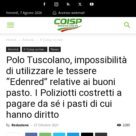
Venerdì, 7 Agosto 2026
Accesso webmail
Home
Attività
Il Coisp scrive..
Attività
Il Coisp scrive..
News
Polo Tuscolano, impossibilità
di utilizzare le tessere
“Edenred” relative ai buoni
pasto. I Poliziotti costretti a
pagare da sé i pasti di cui
hanno diritto
By
Redazione
-
27 Ottobre 2021
2285