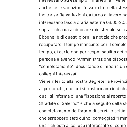
interessano ad esempio il martedì e il venerd
anche se le variazioni fossero tre nella ste
Inoltre se “le variazioni da turno di lavoro 
interessano fascia oraria esterna 08.00-20.
sopra richiamata circolare ministeriale sui c
Ebbene, è di questi giorni la notizia che pre
recuperare il tempo mancante per il complet
tempo, di certo non per responsabilità dei c
personale avendo l’Amministrazione disposto
“completamento”, decurtando d’imperio un e
colleghi interessati.
Viene riferito alla nostra Segreteria Provinc
al personale, che poi si trasformano in dichi
quali si informa di una “ispezione al reparto
Stradale di Salerno” e che a seguito della st
completamento dell’orario di servizio settim
che sarebbero stati quindi conteggiati “i mi
una richiesta al collega interessato di come 