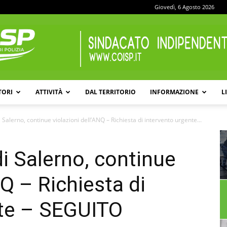
Giovedì, 6 Agosto 2026
TORI
ATTIVITÀ
DAL TERRITORIO
INFORMAZIONE
L
COISP
i Salerno, continue violazioni dell’ANQ – Richiesta di intervento urgente...
di Salerno, continue
NQ – Richiesta di
nte – SEGUITO