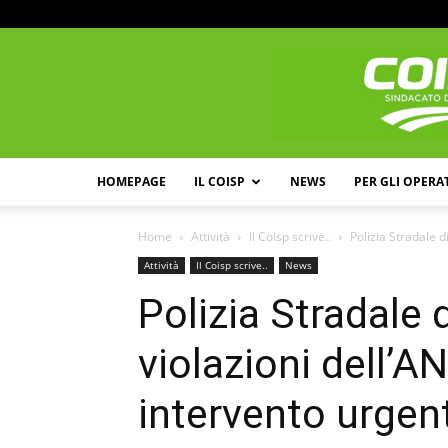
HOMEPAGE
IL COISP
NEWS
PER GLI OPERA
Home
Attività
Il Coisp scrive..
Polizia Stradale d
Attività
Il Coisp scrive..
News
Polizia Stradale 
violazioni dell’A
intervento urge