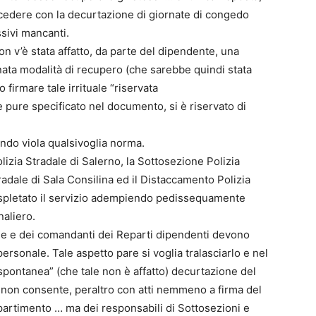
ocedere con la decurtazione di giornate di congedo
ssivi mancanti.
 v’è stata affatto, da parte del dipendente, una
nata modalità di recupero (che sarebbe quindi stata
firmare tale irrituale “riservata
 pure specificato nel documento, si è riservato di
ando viola qualsivoglia norma.
lizia Stradale di Salerno, la Sottosezione Polizia
radale di Sala Consilina ed il Distaccamento Polizia
 espletato il servizio adempiendo pedissequamente
naliero.
ione e dei comandanti dei Reparti dipendenti devono
personale. Tale aspetto pare si voglia tralasciarlo e nel
spontanea” (che tale non è affatto) decurtazione del
 non consente, peraltro con atti nemmeno a firma del
partimento … ma dei responsabili di Sottosezioni e