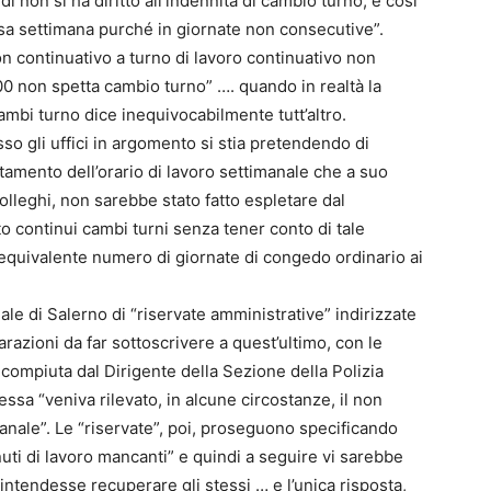
ì non si ha diritto all’indennità di cambio turno, e così
ssa settimana purché in giornate non consecutive”.
non continuativo a turno di lavoro continuativo non
00 non spetta cambio turno” …. quando in realtà la
ambi turno dice inequivocabilmente tutt’altro.
sso gli uffici in argomento si stia pretendendo di
amento dell’orario di lavoro settimanale che a suo
olleghi, non sarebbe stato fatto espletare dal
 continui cambi turni senza tener conto di tale
quivalente numero di giornate di congedo ordinario ai
iale di Salerno di “riservate amministrative” indirizzate
arazioni da far sottoscrivere a quest’ultimo, con le
 compiuta dal Dirigente della Sezione della Polizia
essa “veniva rilevato, in alcune circostanze, il non
anale”. Le “riservate”, poi, proseguono specificando
nuti di lavoro mancanti” e quindi a seguire vi sarebbe
intendesse recuperare gli stessi … e l’unica risposta,