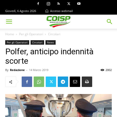
Giovedì, 6 Agosto 2026
Accesso webmail
Home
Per gli Operatori
Circolari
Per gli Operatori
Circolari
News
Polfer, anticipo indennità
scorte
By
Redazione
-
14 Marzo 2019
2002