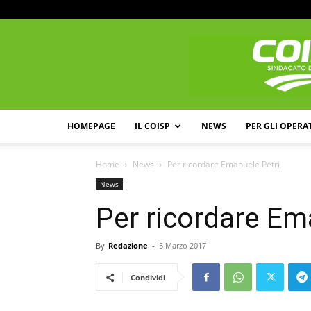
HOMEPAGE
IL COISP
NEWS
PER GLI OPERA
Home
News
Per ricordare Emanuele Petri
News
Per ricordare Em
By
Redazione
-
5 Marzo 2017
Condividi