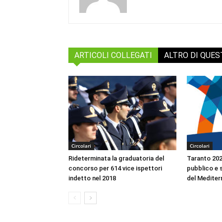
ARTICOLI COLLEGATI
ALTRO DI QUE
Circolari
Circolari
Rideterminata la graduatoria del
Taranto 2026
concorso per 614 vice ispettori
pubblico e s
indetto nel 2018
del Mediter