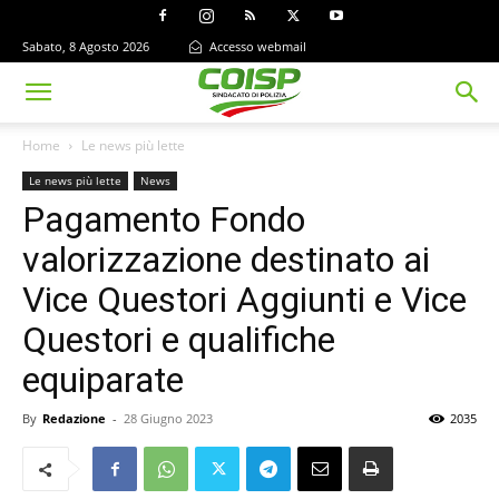
Sabato, 8 Agosto 2026
Accesso webmail
Home
Le news più lette
Le news più lette
News
Pagamento Fondo
valorizzazione destinato ai
Vice Questori Aggiunti e Vice
Questori e qualifiche
equiparate
By
Redazione
-
28 Giugno 2023
2035