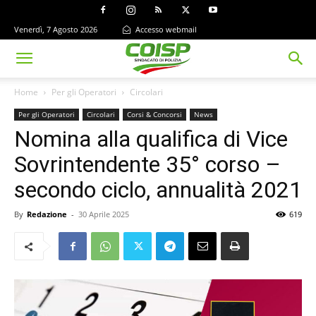
Venerdì, 7 Agosto 2026
Accesso webmail
Home
Per gli Operatori
Circolari
Per gli Operatori
Circolari
Corsi & Concorsi
News
Nomina alla qualifica di Vice
Sovrintendente 35° corso –
secondo ciclo, annualità 2021
By
Redazione
-
30 Aprile 2025
619