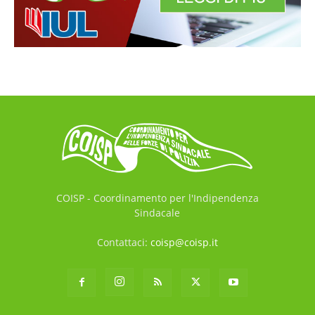
COISP - Coordinamento per l'Indipendenza
Sindacale
Contattaci:
coisp@coisp.it