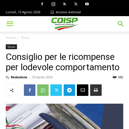
Lunedì, 10 Agosto 2026
Accesso webmail
Home
News
News
Consiglio per le ricompense
per lodevole comportamento
By
Redazione
-
29 Aprile 2025
582