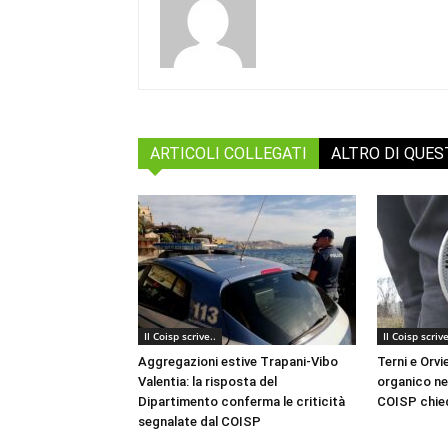
ARTICOLI COLLEGATI
ALTRO DI QUE
Il Coisp scrive..
Il Coisp scrive
Aggregazioni estive Trapani-Vibo
Terni e Orvi
Valentia: la risposta del
organico nel
Dipartimento conferma le criticità
COISP chied
segnalate dal COISP