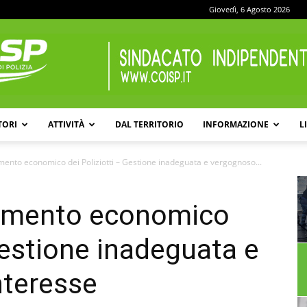
Giovedì, 6 Agosto 2026
TORI
ATTIVITÀ
DAL TERRITORIO
INFORMAZIONE
L
COISP
amento economico dei Poliziotti – Gestione inadeguata e vergognoso...
ttamento economico
Gestione inadeguata e
nteresse