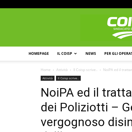
HOMEPAGE
IL COISP
NEWS
PER GLI OPERA
Home
Attività
Il Coisp scrive..
NoiPA ed il tratt
Attività
Il Coisp scrive..
NoiPA ed il tra
dei Poliziotti – 
vergognoso disi