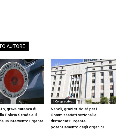
STO AUTORE
..
Il Coisp scrive..
eto, grave carenza di
Napoli, gravi criticità per i
la Polizia Stradale: il
Commissariati sezionali e
e un intervento urgente
distaccati: urgente il
potenziamento degli organici