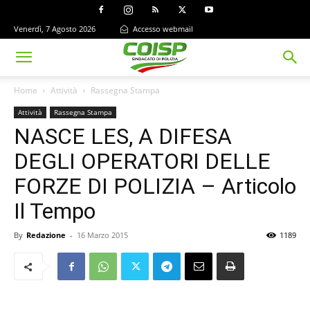
Venerdì, 7 Agosto 2026
Accesso webmail
Home
Attività
Rassegna Stampa
Attività
Rassegna Stampa
NASCE LES, A DIFESA
DEGLI OPERATORI DELLE
FORZE DI POLIZIA – Articolo
Il Tempo
By
Redazione
-
16 Marzo 2015
1189