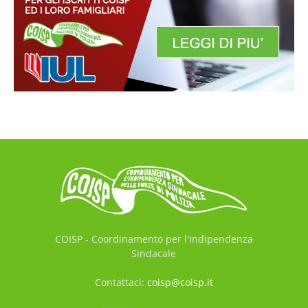
COISP - Coordinamento per l'Indipendenza
Sindacale
Contattaci:
coisp@coisp.it