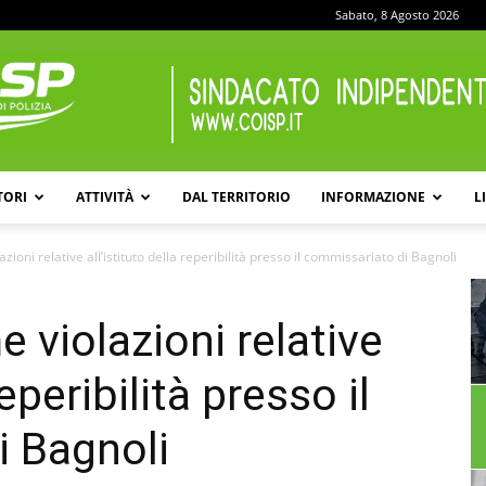
Sabato, 8 Agosto 2026
TORI
ATTIVITÀ
DAL TERRITORIO
INFORMAZIONE
L
COISP
zioni relative all’istituto della reperibilità presso il commissariato di Bagnoli
e violazioni relative
reperibilità presso il
i Bagnoli