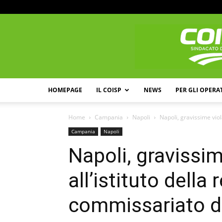
HOMEPAGE
IL COISP
NEWS
PER GLI OPERA
Home
Campania
Napoli
Napoli, gravissime viola
Campania
Napoli
Napoli, gravissim
all’istituto della 
commissariato d