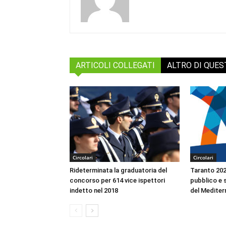
ARTICOLI COLLEGATI
ALTRO DI QUE
Circolari
Circolari
Rideterminata la graduatoria del
Taranto 2026
concorso per 614 vice ispettori
pubblico e s
indetto nel 2018
del Mediter