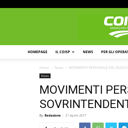
HOMEPAGE
IL COISP
NEWS
PER GLI OPERA
Home
News
MOVIMENTI PERSONALE DEL RUOLO 
News
MOVIMENTI PER
SOVRINTENDENTI
By
Redazione
-
21 Aprile 2017