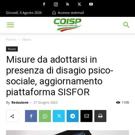
Giovedì, 6 Agosto 2026
Accesso webmail
Home
News
News
Misure da adottarsi in
presenza di disagio psico-
sociale, aggiornamento
piattaforma SISFOR
By
Redazione
-
27 Giugno 2023
1105