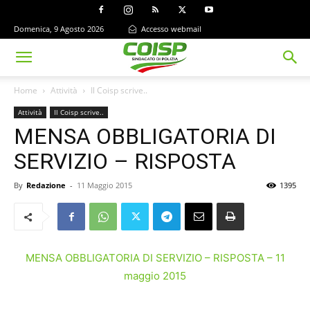
Domenica, 9 Agosto 2026
Accesso webmail
Home
Attività
Il Coisp scrive..
Attività
Il Coisp scrive..
MENSA OBBLIGATORIA DI
SERVIZIO – RISPOSTA
By
Redazione
-
11 Maggio 2015
1395
MENSA OBBLIGATORIA DI SERVIZIO – RISPOSTA – 11
maggio 2015