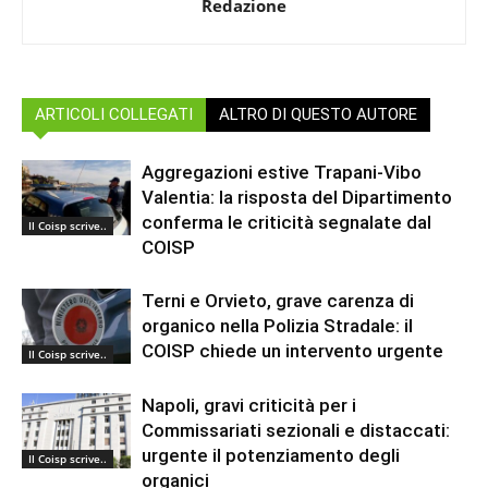
Redazione
ARTICOLI COLLEGATI
ALTRO DI QUESTO AUTORE
Aggregazioni estive Trapani-Vibo
Valentia: la risposta del Dipartimento
conferma le criticità segnalate dal
Il Coisp scrive..
COISP
Terni e Orvieto, grave carenza di
organico nella Polizia Stradale: il
COISP chiede un intervento urgente
Il Coisp scrive..
Napoli, gravi criticità per i
Commissariati sezionali e distaccati:
urgente il potenziamento degli
Il Coisp scrive..
organici