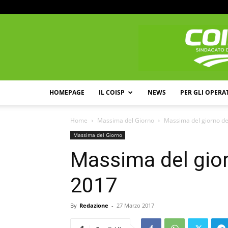
HOMEPAGE
IL COISP
NEWS
PER GLI OPERA
Home
Massima del Giorno
Massima del giorno d
Massima del Giorno
Massima del gio
2017
By
Redazione
-
27 Marzo 2017