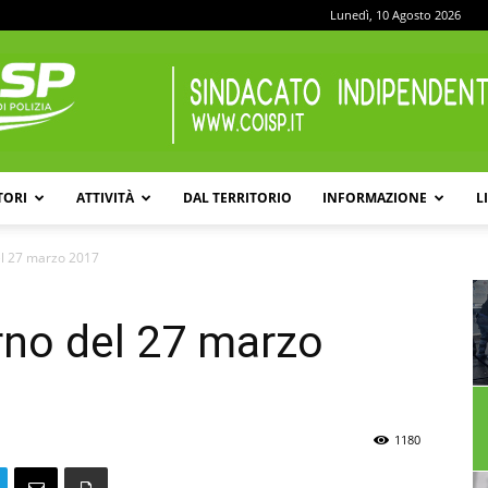
Lunedì, 10 Agosto 2026
TORI
ATTIVITÀ
DAL TERRITORIO
INFORMAZIONE
L
COISP
el 27 marzo 2017
rno del 27 marzo
1180