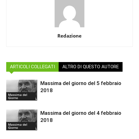
Redazione
ARTICOLI COLLEGATI
ALTRO DI QUESTO AUTORE
Massima del giorno del 5 febbraio
2018
Massima del
Giorno
Massima del giorno del 4 febbraio
2018
Massima del
Giorno