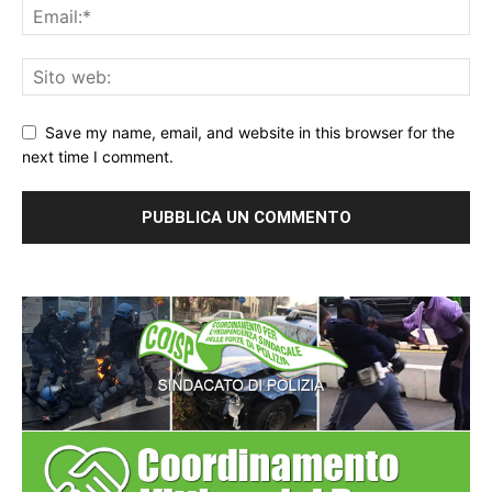
Save my name, email, and website in this browser for the
next time I comment.