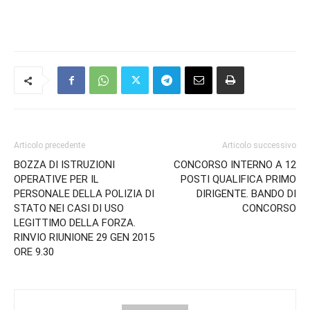
Articolo precedente
Articolo successivo
BOZZA DI ISTRUZIONI
CONCORSO INTERNO A 12
OPERATIVE PER IL
POSTI QUALIFICA PRIMO
PERSONALE DELLA POLIZIA DI
DIRIGENTE. BANDO DI
STATO NEI CASI DI USO
CONCORSO
LEGITTIMO DELLA FORZA.
RINVIO RIUNIONE 29 GEN 2015
ORE 9.30