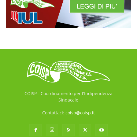
COISP - Coordinamento per l'Indipendenza
Sindacale
Contattaci:
coisp@coisp.it