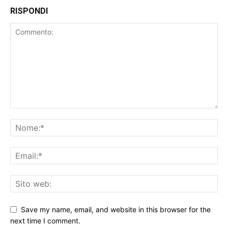
RISPONDI
Save my name, email, and website in this browser for the
next time I comment.